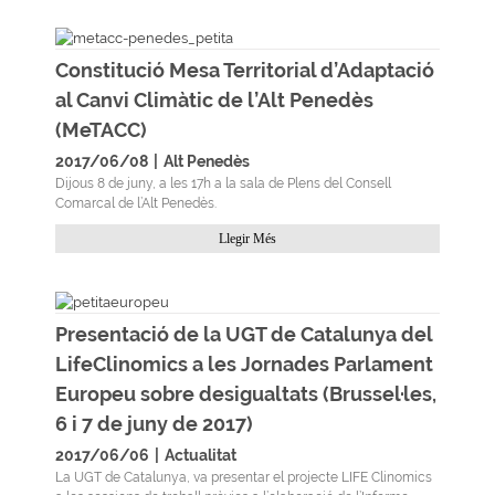
Constitució Mesa Territorial d’Adaptació
al Canvi Climàtic de l’Alt Penedès
(MeTACC)
2017/06/08
|
Alt Penedès
Dijous 8 de juny, a les 17h a la sala de Plens del Consell
Comarcal de l’Alt Penedès.
Llegir Més
Presentació de la UGT de Catalunya del
LifeClinomics a les Jornades Parlament
Europeu sobre desigualtats (Brussel·les,
6 i 7 de juny de 2017)
2017/06/06
|
Actualitat
La UGT de Catalunya, va presentar el projecte LIFE Clinomics