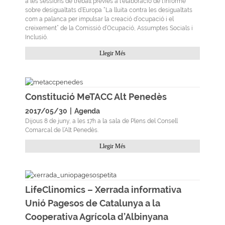
a les sessions de treball prèvies a l’elaboració de l’Informe
sobre desigualtats d’Europa “La lluita contra les desigualtats
com a palanca per impulsar la creació d’ocupació i el
creixement” de la Comissió d’Ocupació, Assumptes Socials i
Inclusió.
Llegir Més
Constitució MeTACC Alt Penedès
2017/05/30
|
Agenda
Dijous 8 de juny, a les 17h a la sala de Plens del Consell
Comarcal de l’Alt Penedès.
Llegir Més
LifeClinomics – Xerrada informativa
Unió Pagesos de Catalunya a la
Cooperativa Agrícola d’Albinyana