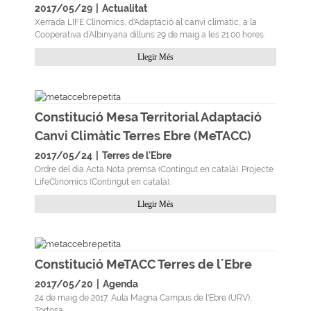
2017/05/29
|
Actualitat
Xerrada LIFE Clinomics, d'Adaptació al canvi climàtic, a la
Cooperativa d’Albinyana dilluns 29 de maig a les 21:00 hores.
Llegir Més
Constitució Mesa Territorial Adaptació
Canvi Climàtic Terres Ebre (MeTACC)
2017/05/24
|
Terres de l'Ebre
Ordre del dia Acta Nota premsa (Contingut en català). Projecte
LifeClinomics (Contingut en català).
Llegir Més
Constitució MeTACC Terres de l´Ebre
2017/05/20
|
Agenda
24 de maig de 2017, Aula Magna Campus de l'Ebre (URV),
Tortosa.