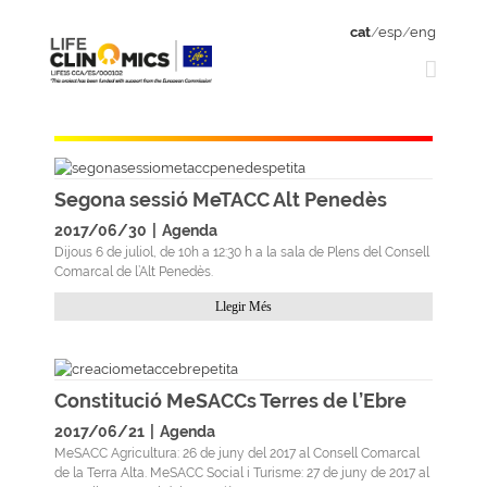
cat
/
esp
/
eng
Segona sessió MeTACC Alt Penedès
2017/06/30
|
Agenda
Dijous 6 de juliol, de 10h a 12:30 h a la sala de Plens del Consell
Comarcal de l’Alt Penedès.
Llegir Més
Constitució MeSACCs Terres de l’Ebre
2017/06/21
|
Agenda
MeSACC Agricultura: 26 de juny del 2017 al Consell Comarcal
de la Terra Alta. MeSACC Social i Turisme: 27 de juny de 2017 al