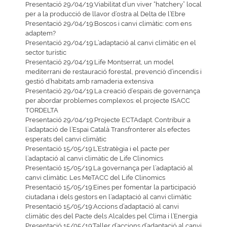
Presentació 29/04/19:Viabilitat d’un viver “hatchery” local
per a la producció de llavor d’ostra al Delta de l’Ebre
Presentació 29/04/19:Boscos i canvi climàtic: com ens
adaptem?
Presentació 29/04/19:L’adaptació al canvi climàtic en el
sector turístic
Presentació 29/04/19:Life Montserrat, un model
mediterrani de restauració forestal, prevenció d’incendis i
gestió d’habitats amb ramaderia extensiva
Presentació 29/04/19:La creació d’espais de governança
per abordar problemes complexos: el projecte ISACC
TORDELTA
Presentació 29/04/19:Projecte ECTAdapt. Contribuir a
l’adaptació de l’Espai Català Transfronterer als efectes
esperats del canvi climàtic
Presentació 15/05/19:L’Estratègia i el pacte per
l’adaptació al canvi climàtic de Life Clinomics
Presentació 15/05/19:La governança per l’adaptació al
canvi climàtic. Les MeTACC del Life Clinomics
Presentació 15/05/19:Eines per fomentar la participació
ciutadana i dels gestors en l’adaptació al canvi climàtic
Presentació 15/05/19:Accions d’adaptació al canvi
climàtic des del Pacte dels Alcaldes pel Clima i l’Energia
Presentació 15/05/19:Taller d’accions d’adaptació al canvi