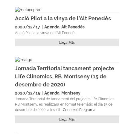
Acció Pilot a la vinya de l’Alt Penedès
2020/12/17
|
Agenda
Alt Penedès
,
Acció Pilot a la vinya de l'Alt Penedès.
Llegir Més
Jornada Territorial tancament projecte
Life Clinomics. RB. Montseny (15 de
desembre de 2020)
2020/12/15
|
Agenda
Montseny
,
Jornada Territorial de tancament del projecte Life Clinomics
RB Montseny, es realitzarà en format telemàtic el dia 15 de
desembre de 2020, a les 17h.
Connexió
Programa
Llegir Més