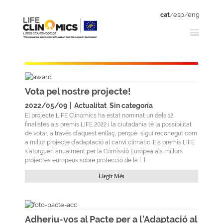
cat
/
esp
/
eng
Vota pel nostre projecte!
2022/05/09
|
Actualitat
Sin categoría
,
El projecte LIFE Clinomics ha estat nominat un dels 12
finalistes als premis LIFE 2022 i la ciutadania té la possibilitat
de votar, a través d’aquest enllaç, perquè sigui reconegut com
a millor projecte d’adaptació al canvi climàtic. Els premis LIFE
s’atorguen anualment per la Comissió Europea als millors
projectes europeus sobre protecció de la [...]
Llegir Més
Adheriu-vos al Pacte per a l’Adaptació al