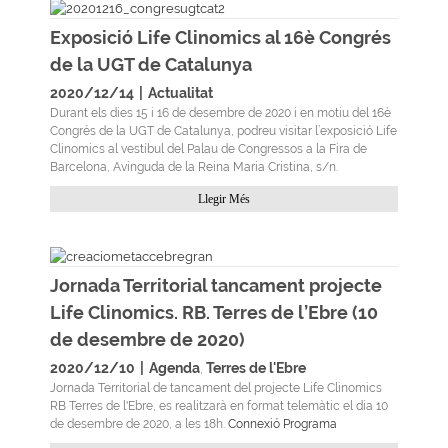
Exposició Life Clinomics al 16è Congrés
de la UGT de Catalunya
2020/12/14
|
Actualitat
Durant els dies 15 i 16 de desembre de 2020 i en motiu del 16è
Congrés de la UGT de Catalunya, podreu visitar l’exposició Life
Clinomics al vestíbul del Palau de Congressos a la Fira de
Barcelona, Avinguda de la Reina Maria Cristina, s/n.
Llegir Més
Jornada Territorial tancament projecte
Life Clinomics. RB. Terres de l’Ebre (10
de desembre de 2020)
2020/12/10
|
Agenda
Terres de l'Ebre
,
Jornada Territorial de tancament del projecte Life Clinomics
RB Terres de l'Ebre, es realitzarà en format telemàtic el dia 10
de desembre de 2020, a les 18h.
Connexió
Programa