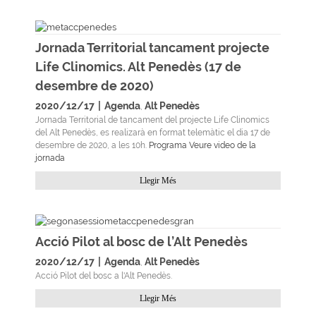
Jornada Territorial tancament projecte
Life Clinomics. Alt Penedès (17 de
desembre de 2020)
2020/12/17
|
Agenda
Alt Penedès
,
Jornada Territorial de tancament del projecte Life Clinomics
del Alt Penedès, es realizarà en format telemàtic el dia 17 de
desembre de 2020, a les 10h.
Programa
Veure video de la
jornada
Llegir Més
Acció Pilot al bosc de l’Alt Penedès
2020/12/17
|
Agenda
Alt Penedès
,
Acció Pilot del bosc a l'Alt Penedès.
Llegir Més