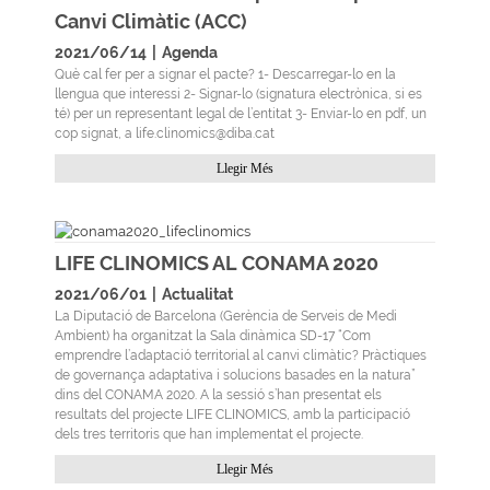
Canvi Climàtic (ACC)
2021/06/14
|
Agenda
Què cal fer per a signar el pacte? 1- Descarregar-lo en la
llengua que interessi 2- Signar-lo (signatura electrònica, si es
té) per un representant legal de l’entitat 3- Enviar-lo en pdf, un
cop signat, a life.clinomics@diba.cat
Llegir Més
LIFE CLINOMICS AL CONAMA 2020
2021/06/01
|
Actualitat
La Diputació de Barcelona (Gerència de Serveis de Medi
Ambient) ha organitzat la Sala dinàmica SD-17 “Com
emprendre l’adaptació territorial al canvi climàtic? Pràctiques
de governança adaptativa i solucions basades en la natura”
dins del CONAMA 2020. A la sessió s’han presentat els
resultats del projecte LIFE CLINOMICS, amb la participació
dels tres territoris que han implementat el projecte.
Llegir Més