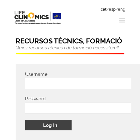
cat
/
esp
/
eng
RECURSOS TÈCNICS, FORMACIÓ
Quins recursos tècnics i de formació necessitem?
Username
Password