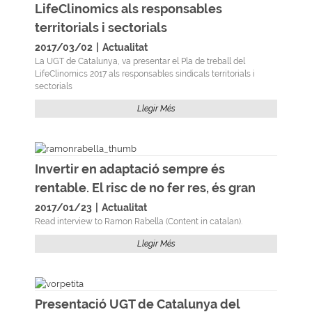
LifeClinomics als responsables
territorials i sectorials
2017/03/02
|
Actualitat
La UGT de Catalunya, va presentar el Pla de treball del
LifeClinomics 2017 als responsables sindicals territorials i
sectorials
Llegir Més
Invertir en adaptació sempre és
rentable. El risc de no fer res, és gran
2017/01/23
|
Actualitat
Read interview to Ramon Rabella (Content in catalan).
Llegir Més
Presentació UGT de Catalunya del