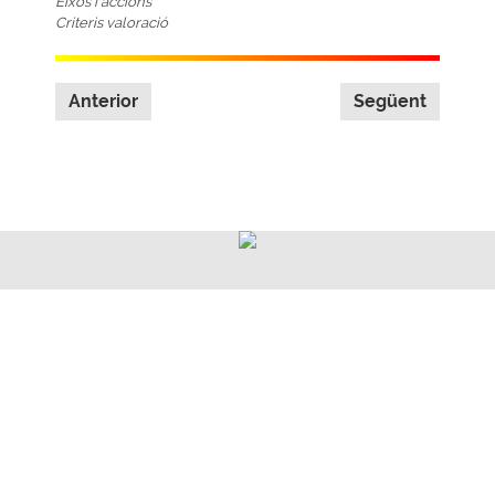
Eixos i accions
Criteris valoració
Anterior
Següent