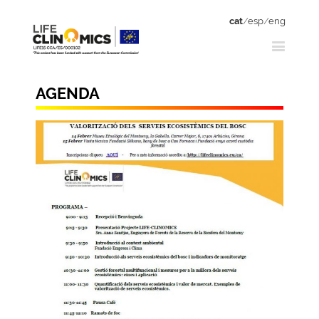
cat
/
esp
/
eng
AGENDA