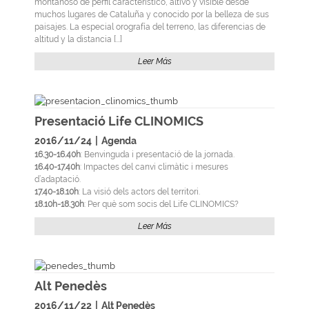
montañoso de perfil característico, altivo y visible desde
muchos lugares de Cataluña y conocido por la belleza de sus
paisajes. La especial orografía del terreno, las diferencias de
altitud y la distancia [...]
Leer Más
Presentació Life CLINOMICS
2016/11/24
|
Agenda
16.30-16.40h
: Benvinguda i presentació de la jornada.
16.40-17.40h
: Impactes del canvi climàtic i mesures
d’adaptació.
17.40-18.10h
: La visió dels actors del territori.
18.10h-18.30h
: Per què som socis del Life CLINOMICS?
Leer Más
Alt Penedès
2016/11/22
|
Alt Penedès