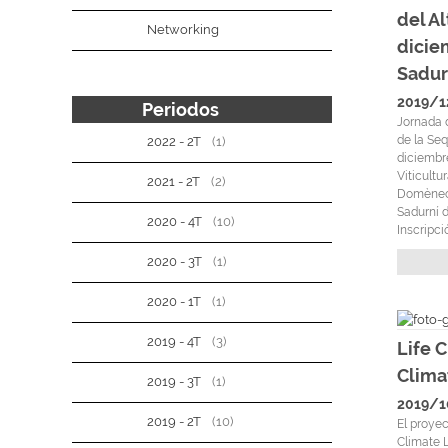
del A
Networking
dicie
Sadur
2019/1
Periodos
Jornada 
de la Seq
2022 - 2T
(1)
diciembr
Viticultu
2021 - 2T
(2)
Domènech
Sadurní d
2020 - 4T
(10)
Inscripci
2020 - 3T
(1)
2020 - 1T
(1)
2019 - 4T
(3)
Life 
Clima
2019 - 3T
(1)
2019/1
2019 - 2T
(10)
El proyec
Climate 