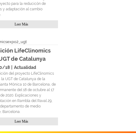
oyecto para la reducicón de
s y adaptación al cambio
.
Leer Más
ición LifeClinomics
 UGT de Catalunya
0/18
|
Actualidad
ición del proyecto LifeClinomics
n la UGT de Catalunya de la
anta Mònica 10 de Barcelona, de
rmanente del 18 de octubre al 17
de 2020. Explicaciones y
ación en Rambla del Raval 29,
, departamento de medio
, Barcelona.
Leer Más