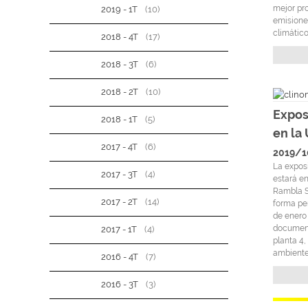
mejor pr
2019 - 1T
(10)
emisione
climático
2018 - 4T
(17)
2018 - 3T
(6)
2018 - 2T
(10)
Expos
2018 - 1T
(5)
en la
2017 - 4T
(6)
2019/1
La expos
2017 - 3T
(4)
estará e
Rambla S
2017 - 2T
(14)
forma pe
de enero 
document
2017 - 1T
(4)
planta 4
ambiente
2016 - 4T
(7)
2016 - 3T
(3)