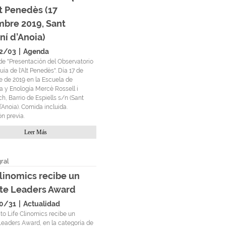
lt Penedès (17
mbre 2019, Sant
ní d’Anoia)
2/03
|
Agenda
de "Presentación del Observatorio
uía de l'Alt Penedès". Día 17 de
e de 2019 en la Escuela de
ra y Enología Mercè Rossell i
, Barrio de Espiells s/n (Sant
’Anoia). Comida incluida.
ón previa.
Leer Más
Clinomics recibe un
te Leaders Award
0/31
|
Actualidad
to Life Clinomics ​​recibe un
Leaders Award, en la categoría de