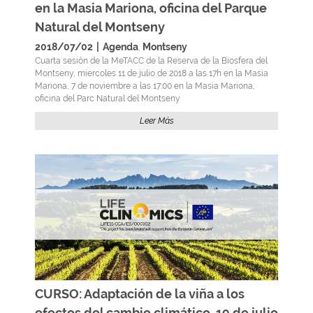
en la Masia Mariona, oficina del Parque
Natural del Montseny
2018/07/02
|
Agenda
Montseny
,
Cuarta sesión de la MeTACC de la Reserva de la Biosfera del
Montseny, miercoles 11 de julio de 2018 a las 17h en la Masia
Mariona, 7 de noviembre a las 17:00 en la Masia Mariona,
oficina del Parc Natural del Montseny
Leer Más
CURSO: Adaptación de la viña a los
efectos del cambio climático, 19 de julio