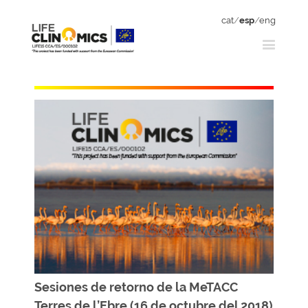
cat
/
esp
/
eng
Sesiones de retorno de la MeTACC
Terres de l’Ebre (16 de octubre del 2018)