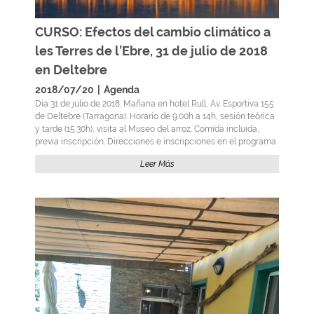
CURSO: Efectos del cambio climático a
les Terres de l’Ebre, 31 de julio de 2018
en Deltebre
2018/07/20
|
Agenda
Día 31 de julio de 2018. Mañana en hotel Rull, Av. Esportiva 155
de Deltebre (Tarragona). Horario de 9.00h a 14h, sesión teórica
y tarde (15.30h), visita al Museo del arroz. Comida incluida,
previa inscripción. Direcciones e inscripciones en el programa.
Leer Más