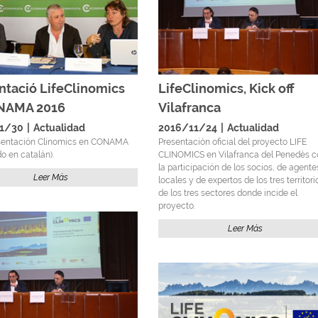
ntació LifeClinomics
LifeClinomics, Kick off
ONAMA 2016
Vilafranca
1/30
|
Actualidad
2016/11/24
|
Actualidad
sentación Clinomics en CONAMA
Presentación oficial del proyecto LIFE
o en catalán).
CLINOMICS en Vilafranca del Penedès c
la participación de los socios, de agente
Leer Más
locales y de expertos de los tres territori
de los tres sectores donde incide el
proyecto.
Leer Más