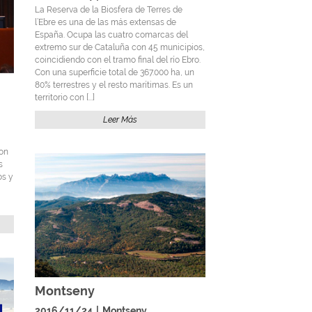
La Reserva de la Biosfera de Terres de
l’Ebre es una de las más extensas de
España. Ocupa las cuatro comarcas del
extremo sur de Cataluña con 45 municipios,
coincidiendo con el tramo final del río Ebro.
Con una superficie total de 367.000 ha, un
80% terrestres y el resto marítimas. Es un
territorio con [...]
Leer Más
on
s
os y
Montseny
2016/11/24
|
Montseny