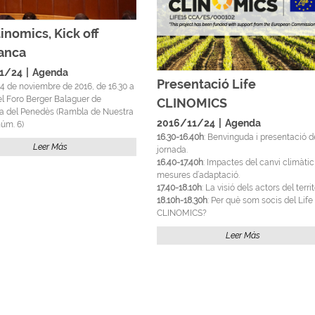
inomics, Kick off
ranca
1/24
|
Agenda
Presentació Life
4 de noviembre de 2016, de 16.30 a
el Foro Berger Balaguer de
CLINOMICS
ca del Penedès (Rambla de Nuestra
2016/11/24
|
Agenda
úm. 6)
16.30-16.40h
: Benvinguda i presentació d
Leer Más
jornada.
16.40-17.40h
: Impactes del canvi climàtic 
mesures d’adaptació.
17.40-18.10h
: La visió dels actors del territ
18.10h-18.30h
: Per què som socis del Life
CLINOMICS?
Leer Más