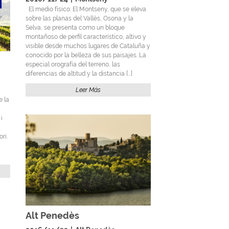
El medio físico: El Montseny, que se eleva
sobre las planas del Vallès, Osona y la
Selva, se presenta como un bloque
montañoso de perfil característico, altivo y
visible desde muchos lugares de Cataluña y
conocido por la belleza de sus paisajes. La
especial orografía del terreno, las
diferencias de altitud y la distancia [...]
Leer Más
e la
i
ori.
Alt Penedès