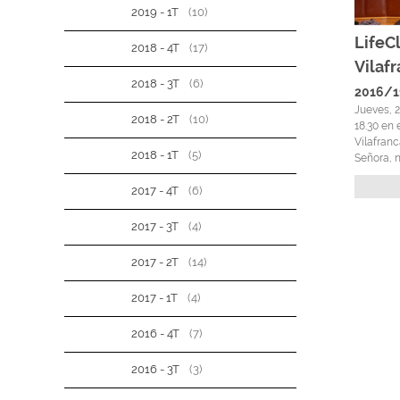
2019 - 1T
(10)
LifeCl
2018 - 4T
(17)
Vilaf
2018 - 3T
(6)
2016/1
Jueves, 2
2018 - 2T
(10)
18.30 en 
Vilafran
2018 - 1T
(5)
Señora, n
2017 - 4T
(6)
2017 - 3T
(4)
2017 - 2T
(14)
2017 - 1T
(4)
2016 - 4T
(7)
2016 - 3T
(3)