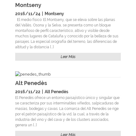
Montseny
2016/11/24
|
Montseny
El medio físico: El Montseny, que se eleva sobre las planas
del Vallès, Osona y la Selva, se presenta como un bloque
montañoso de perfil característico, altivo y visible desde
muchos lugares de Cataluña y conocido por la belleza de sus
paisajes. La especial orografía del terreno, las diferencias de
altitud y la distancia [...]
Leer Más
Alt Penedès
2016/11/22
|
Alt Penedès
El Penedès ofrece un entorno paisajístico único y singular que
se caracteriza por sus interminables viñedos, salpicaduras de
masías, bodegas y cavas. La comarca del Alt Penedès se rige
por el patrón paisajístico de la vid, la cual, a través de la
industria del vino y del cava y de los clusters asociados,
genera un [...]
Leer Más