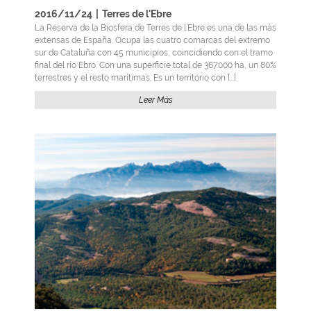
2016/11/24
|
Terres de l'Ebre
La Reserva de la Biosfera de Terres de l’Ebre es una de las más
extensas de España. Ocupa las cuatro comarcas del extremo
sur de Cataluña con 45 municipios, coincidiendo con el tramo
final del río Ebro. Con una superficie total de 367.000 ha, un 80%
terrestres y el resto marítimas. Es un territorio con [...]
Leer Más