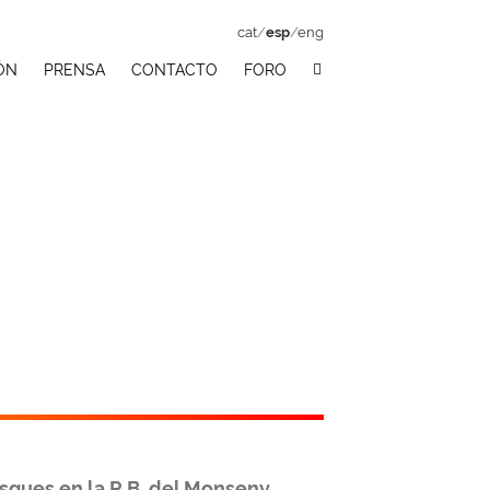
cat
/
esp
/
eng
ÓN
PRENSA
CONTACTO
FORO
osques en la R.B. del Monseny