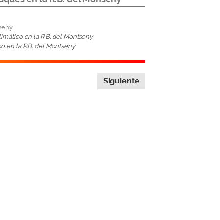
nseny
limático en la R.B. del Montseny
co en la R.B. del Montseny
Siguiente