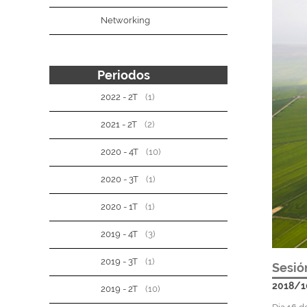
Networking
Periodos
2022 - 2T
(1)
2021 - 2T
(2)
2020 - 4T
(10)
2020 - 3T
(1)
2020 - 1T
(1)
2019 - 4T
(3)
2019 - 3T
(1)
Sesió
2018/1
2019 - 2T
(10)