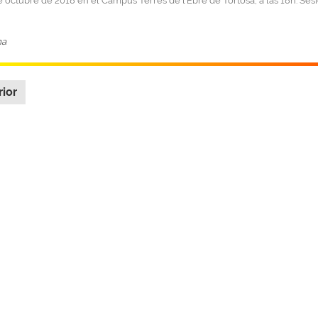
e octubre de 2018 en el Campus Terres de l’Ebre de Tortosa, a las 18h. Se
ma
rior