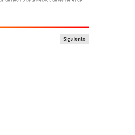
sión de retorno de la MeTACC de les Terres de
Siguiente