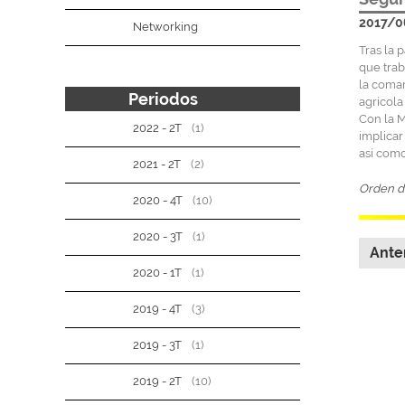
2017/0
Networking
Tras la 
que trab
la comar
Periodos
agrícola 
Con la M
2022 - 2T
(1)
implicar
así como
2021 - 2T
(2)
Orden de
2020 - 4T
(10)
2020 - 3T
(1)
Ante
2020 - 1T
(1)
2019 - 4T
(3)
2019 - 3T
(1)
2019 - 2T
(10)