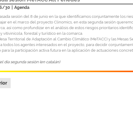
6/30
|
Agenda
pasada sesión del 8 de junio en la que identificamos conjuntamente los rie
ajar en el marco del proyecto Clinomics, en esta segunda sesión queremo
ca, así como profundizar en el análisis de estos riesgos prioritarios identi
y vitivinícola, forestal y turístico en la comarca.
esa Territorial de Adaptación al Cambio Climático (MeTACC) y las Mesas S
 a todos los agentes interesados ​​en el proyecto, para decidir conjuntament
 para la participación activa futura en la aplicación de actuaciones concret
l día segunda sesión (en catalán)
rior