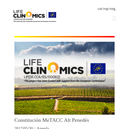
cat
/
esp
/
eng
Constitución MeTACC Alt Penedès
2017/05/30
|
Agenda